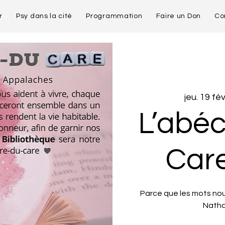
r
Psy dans la cité
Programmation
Faire un Don
Co
jeu. 19 fév
L’abé
Care
Parce que les mots nou
Nathal