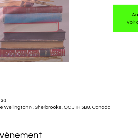
Au
Voir
 30
Rue Wellington N, Sherbrooke, QC J1H 5B8, Canada
'événement