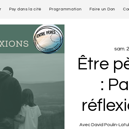
r
Psy dans la cité
Programmation
Faire un Don
Co
sam. 2
Être p
: P
réflexi
Avec David Poulin-Latu