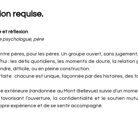
tion requise.
 et réflexion
e psychologue, père 
tre pères, pour les pères. Un groupe ouvert, sans jugement,
’hui : les défis quotidiens, les moments de doute, la relatio
ndre, difficile, ou en pleine construction. 
aite : chacune est unique, façonnée par des histoires, des fo
té extérieure (randonnée au Mont-Bellevue) suivie d’un mome
avorisant l’ouverture, la confidentialité et le soutien mutuel
ropre expérience et de se sentir accompagné.