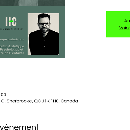
Au
Voir
h 00
 O, Sherbrooke, QC J1K 1H8, Canada
'événement