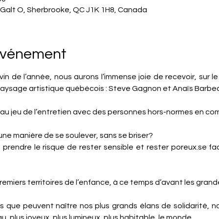
 Galt O, Sherbrooke, QC J1K 1H8, Canada
'événement
vin de l’année, nous aurons l’immense joie de recevoir, sur le 
paysage artistique québécois : Steve Gagnon et Anaïs Barbe
t au jeu de l’entretien avec des personnes hors-normes en co
si une manière de se soulever, sans se briser?
st prendre le risque de rester sensible et rester poreux.se 
remiers territoires de l’enfance, à ce temps d’avant les grande
 que peuvent naître nos plus grands élans de solidarité, no
u, plus joyeux, plus lumineux, plus habitable, le monde.