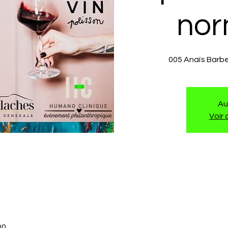
nor
005 Anaïs Barb
Au
Voir
00