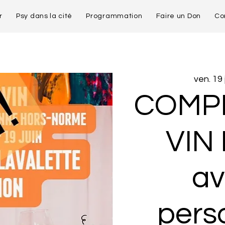
r
Psy dans la cité
Programmation
Faire un Don
Co
ven. 19 
COMPLE
VIN 
av
pers