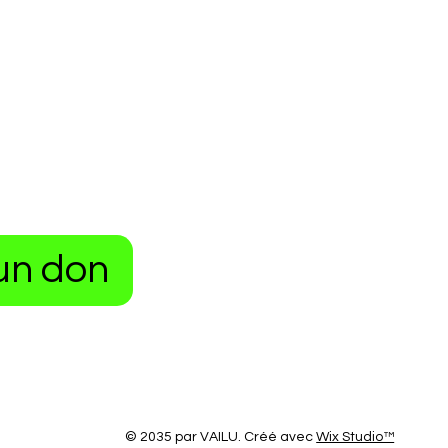
un don
© 2035 par VAILU. Créé avec
Wix Studio™