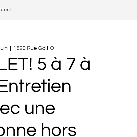
ntact
juin
  |  
1820 Rue Galt O
T! 5 à 7 à
Entretien
ec une
onne hors