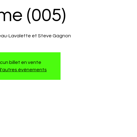
me (005)
eau-Lavalette et Steve Gagnon
cun billet en vente
 d'autres événements