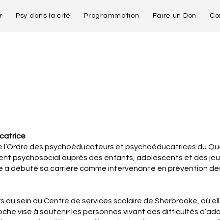
r
Psy dans la cité
Programmation
Faire un Don
Co
catrice
l’Ordre des psychoéducateurs et psychoéducatrices du Québ
psychosocial auprès des enfants, adolescents et des jeunes 
e a débuté sa carrière comme intervenante en prévention de
rs au sein du Centre de services scolaire de Sherbrooke, où 
he vise à soutenir les personnes vivant des difficultés d’ada