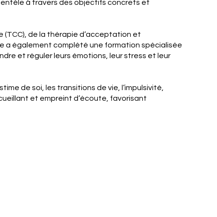
lientèle à travers des objectifs concrets et
 (TCC), de la thérapie d’acceptation et
lle a également complété une formation spécialisée
re et réguler leurs émotions, leur stress et leur
me de soi, les transitions de vie, l’impulsivité,
cueillant et empreint d’écoute, favorisant